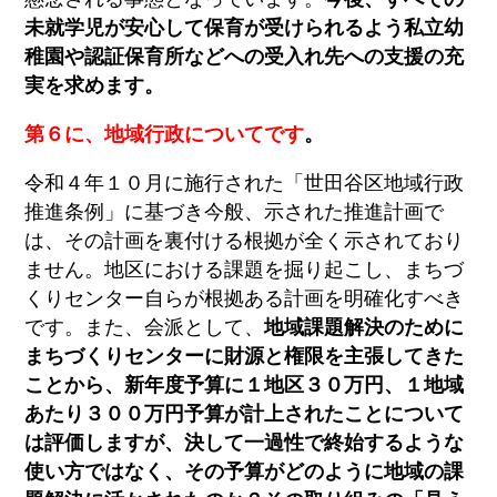
未就学児が安心して保育が受けられるよう私立幼
稚園や認証保育所などへの受入れ先への支援の充
実を求めます。
第６に、地域行政についてです
。
令和４年１０月に施行された「世田谷区地域行政
推進条例」に基づき今般、示された推進計画で
は、その計画を裏付ける根拠が全く示されており
ません。地区における課題を掘り起こし、まちづ
くりセンター自らが根拠ある計画を明確化すべき
です。また、会派として、
地域課題解決のために
まちづくりセンターに財源と権限を主張してきた
ことから、新年度予算に１地区３０万円、１地域
あたり３００万円予算が計上されたことについて
は評価しますが、決して一過性で終始するような
使い方ではなく、その予算がどのように地域の課