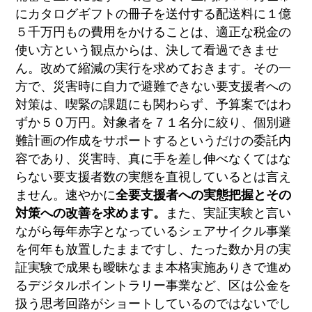
にカタログギフトの冊子を送付する配送料に１億
５千万円もの費用をかけることは、適正な税金の
使い方という観点からは、決して看過できませ
ん。改めて縮減の実行を求めておきます。その一
方で、災害時に自力で避難できない要支援者への
対策は、喫緊の課題にも関わらず、予算案ではわ
ずか５０万円。対象者を７１名分に絞り、個別避
難計画の作成をサポートするというだけの委託内
容であり、災害時、真に手を差し伸べなくてはな
らない要支援者数の実態を直視しているとは言え
ません。速やかに
全要支援者への実態把握とその
対策への改善を求めます。
また、実証実験と言い
ながら毎年赤字となっているシェアサイクル事業
を何年も放置したままですし、たった数か月の実
証実験で成果も曖昧なまま本格実施ありきで進め
るデジタルポイントラリー事業など、区は公金を
扱う思考回路がショートしているのではないでし