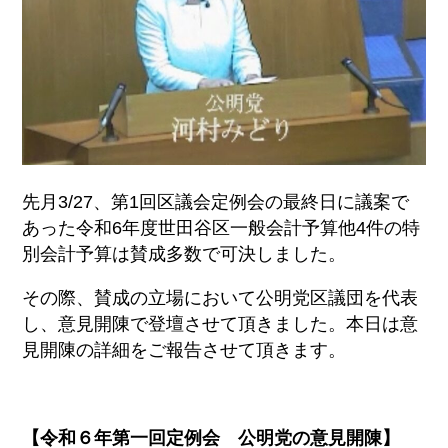
先月3/27、第1回区議会定例会の最終日に議案で
あった令和6年度世田谷区一般会計予算他4件の特
別会
計予算は賛成多数で可決しました。
その際、賛成の立場において公明党区議団を代表
し、意見開陳で登壇させて
頂きました。本日は意
見開陳の詳細をご報告させて頂きます。
【令和６年第一回定例会 公明党の意見開陳】