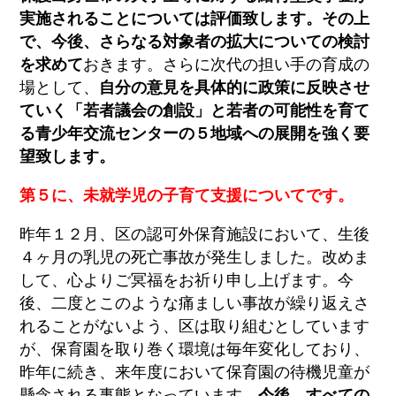
実施されることについては評価致します。その上
で、今後、さらなる対象者の拡大についての検討
を求めて
おきます。さらに次代の担い手の育成の
場として、
自分の意見を具体的に政策に反映させ
ていく「若者議会の創設」と若者の可能性を育て
る青少年交流センターの５地域への展開を強く要
望致します。
第５に、未就学児の子育て支援についてです。
昨年１２月、区の認可外保育施設において、生後
４ヶ月の乳児の死亡事故が発生しました。改めま
して、心よりご冥福をお祈り申し上げます。今
後、二度とこのような痛ましい事故が繰り返えさ
れることがないよう、区は取り組むとしています
が、保育園を取り巻く環境は毎年変化しており、
昨年に続き、来年度において保育園の待機児童が
懸念される事態となっています。
今後、すべての