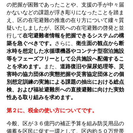
の把握が困難であったことや、支援の手が中々届
かないなどの課題が浮き彫りになったことを踏ま
え、区の在宅避難の推進の在り方について縷々質
疑いたしましたが、区民への在宅避難の啓発と並
行して
在宅避難者情報を把握できるシステムの構
築を急ぐべきです。
さらに、
衛生面の観点から断
水時を想定した水循環機器やコンテナ型宿泊施設
等をフェーズフリーとして公共施設へ配備するこ
とを求めます。
また、
道路復旧や屎尿処理等、災
害時の協力団体の実態把握や災害協定団体との個
別想定訓練の実施による課題の抽出における総点
検、および福祉避難所への直接避難に向けた実効
性ある取り組みを求めます。
第２に、税金の使い方についてです。
今般、区が３６億円の補正予算を組み防災用品の
備蓄を区民に促す一環として、区内約５０万世帯