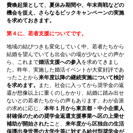
費喚起策として、夏休み期間や、年末商戦などの
機会を捉え、さらなるビックキャンペーンの実施
を求めておきます。
第４に、若者支援についてです。
地域の結びつきも変化していく中、若者たちから
結婚を望んでいても出会いの場が少ないとの声か
ら、これまで
婚活支援への参入
を求めてきまし
た。昨年、実施した婚活イベントが大変好評であ
ったことから
来年度以降の継続実施について検討
を求めます。
また、社会に入ってから奨学金の返
還が想像以上に重くのしかかり、結婚に踏み出せ
ないとの若者たちからの声もあります。わが会派
の求めに応じ、
本年１月から東京都・中小企業人
材確保のための奨学金返還支援事業へ区の上乗せ
補助が開始されたこ
と、
来年度から区独自の生活
保護出身世帯の大学生等に対する給付型奨学金が