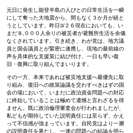
元日に発生し能登半島の人びとの日常生活を一瞬
にして奪った大地震から、間もなく３か月が経と
うとしています。昨日3/２６現在においても、い
まだ８,０００人余りの被災者が避難所生活を余儀
なくされています。引き続き、わが党は、地方議
員と国会議員とが緊密に連携し、現地の最前線の
声を具体的な支援策に結び付け、一日も早い復
旧・復興に取り組んでまいります。
その一方、本来であれば被災地支援へ最優先に取
り組み、復旧への政策論議を交わすべきはずの国
会の場において、いまだに政治資金問題への対応
に終始していることは極めて遺憾と言わざるを得
ません。既に政治倫理審査会が行われましたが、
私どもが期待していた説明責任には至らず、かえ
って不信感が強まっています。自民党はより一層
の説明責任を果たし、一連の問題への結論を明ら